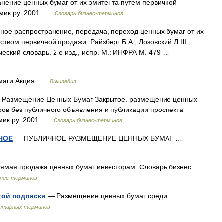
нение ценных бумаг от их эмитента путем первичной
емик.ру. 2001 …
Словарь бизнес-терминов
ое распространение, передача, переход ценных бумаг от их
ством первичной продажи. Райзберг Б.А., Лозовский Л.Ш.,
еский словарь. 2 е изд., испр. М.: ИНФРА М. 479 …
маги Акция …
Википедия
Размещение Ценных Бумаг Закрытое. размещение ценных
ров без публичного объявления и публикации проспекта
емик.ру. 2001 …
Словарь бизнес-терминов
НОЕ
— ПУБЛИЧНОЕ РАЗМЕЩЕНИЕ ЦЕННЫХ БУМАГ …
ямая продажа ценных бумаг инвесторам. Словарь бизнес
знес-терминов
той подписки
— Размещение ценных бумаг среди
итарных терминов