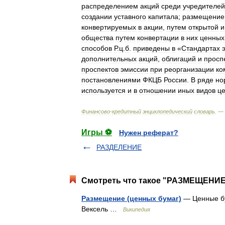
распределением
акций
среди
учредителей
создании
уставного
капитала
;
размещени
конвертируемых
в
акции
,
путем
открытой
и
общества
путем
конвертации
в
них
ценных
способов
Р
.
ц
.
б
.
приведены
в
«
Стандартах
дополнительных
акций
,
облигаций
и
просп
проспектов
эмиссии
при
реорганизации
ко
постановлениями
ФКЦБ
России
.
В
ряде
но
используется
и
в
отношении
иных
видов
ц
Финансово
-
кредитный
энциклопедический
словарь
. —
Игры ⚽
Нужен реферат?
РАЗДЕЛЕНИЕ
Смотреть что такое "РАЗМЕЩЕНИЕ
Размещение (ценных бумаг)
— Ценные бу
Вексель …
Википедия