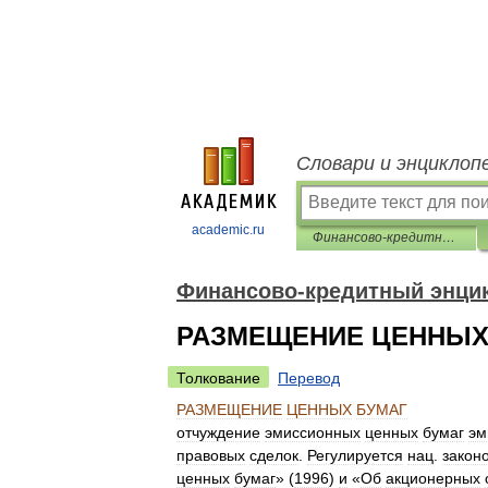
Словари и энциклоп
academic.ru
Финансово-кредитный энциклопедический словарь
Финансово-кредитный энци
РАЗМЕЩЕНИЕ ЦЕННЫХ
Толкование
Перевод
РАЗМЕЩЕНИЕ
ЦЕННЫХ
БУМАГ
отчуждение
эмиссионных
ценных
бумаг
эм
правовых
сделок
.
Регулируется
нац
.
закон
ценных
бумаг
» (
1996
)
и
«
Об
акционерных