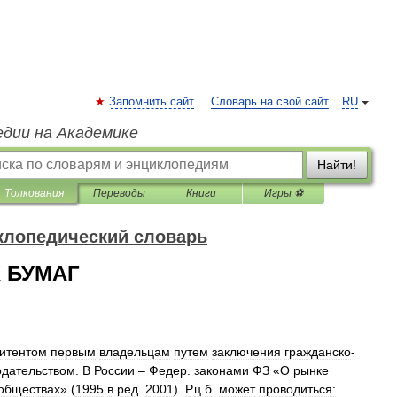
Запомнить сайт
Словарь на свой сайт
RU
едии на Академике
Найти!
Толкования
Переводы
Книги
Игры ⚽
клопедический словарь
 БУМАГ
итентом
первым
владельцам
путем
заключения
гражданско
-
одательством
.
В
России
–
Федер
.
законами
ФЗ
«
О
рынке
обществах
» (
1995
в
ред
.
2001
).
Р
.
ц
.
б
.
может
проводиться: