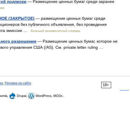
той подписки
— Размещение ценных бумаг среди заранее
нов
НОЕ (ЗАКРЫТОЕ)
— размещение ценных бумаг среди
акционеров без публичного объявления, без проведения
екта эмиссии …
Большой экономический словарь
ьного разрешения
— Размещение ценных бумаг, которое не
го управления США (/AS). См. private letter ruling …
ка
,
Реклама на сайте
18+
omla,
Drupal,
WordPress, MODx.