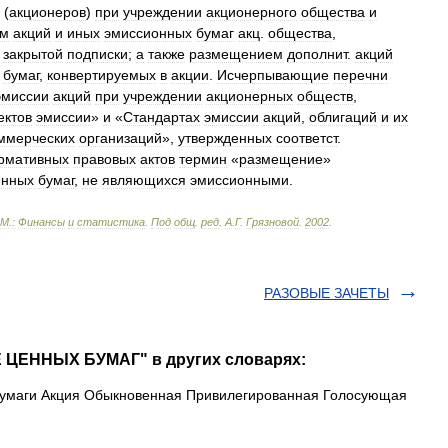
(
акционеров
)
при
учреждении
акционерного
общества
и
ем
акций
и
иных
эмиссионных
бумаг
акц
.
общества
,
закрытой
подписки
;
а
также
размещением
дополнит
.
акций
бумаг
,
конвертируемых
в
акции
.
Исчерпывающие
перечни
эмиссии
акций
при
учреждении
акционерных
обществ
,
ектов
эмиссии
»
и
«
Стандартах
эмиссии
акций
,
облигаций
и
их
ммерческих
организаций
»,
утвержденных
соответст
.
рмативных
правовых
актов
термин
«
размещение
»
енных
бумаг
,
не
являющихся
эмиссионными
.
М
.
:
Финансы
и
статистика
.
Под
общ
.
ред
.
А
.
Г
.
Грязновой
.
2002
.
РАЗОВЫЕ ЗАЧЕТЫ
 ЦЕННЫХ БУМАГ" в других словарях:
маги Акция Обыкновенная Привилегированная Голосующая