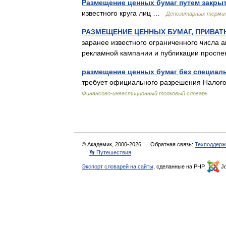
Размещение ценных бумаг путем закры
известного круга лиц …
Депозитарных терми
РАЗМЕЩЕНИЕ ЦЕННЫХ БУМАГ, ПРИВАТ
заранее известного ограниченного числа 
рекламной кампании и публикации просп
размещение ценных бумаг без специал
требует официального разрешения Налогово
Финансово-инвестиционный толковый словарь
© Академик, 2000-2026
Обратная связь:
Техподдерж
👣 Путешествия
Экспорт словарей на сайты
, сделанные на PHP,
Jo